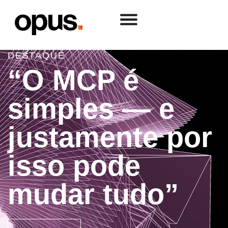
DESTAQUE
“O MCP é
simples — e
justamente por
isso pode
mudar tudo”