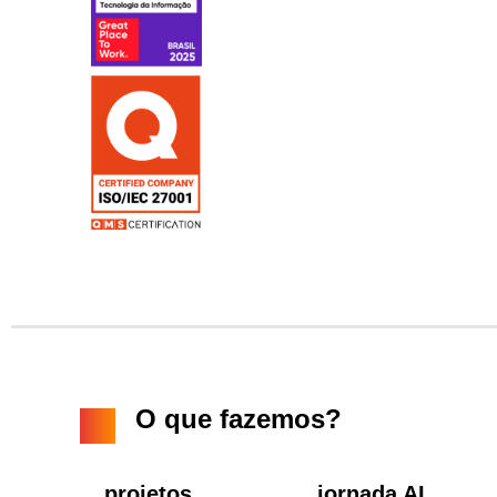
O que fazemos?
.
projetos
.
jornada AI