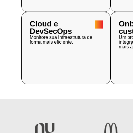
Cloud e
Onb
DevSecOps
cus
Monitore sua infraestrutura de
Um pro
forma mais eficiente.
integr
mais ág