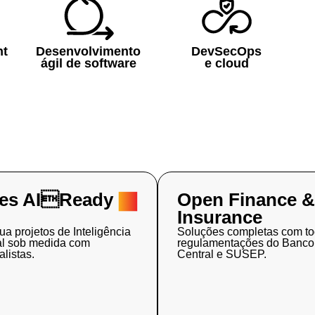
t​
Desenvolvimento
DevSecOps
ágil de software
e cloud
es AIReady
Open Finance 
Insurance
ua projetos de Inteligência
Soluções completas com to
cial sob medida com
regulamentações do Banco
alistas.
Central e SUSEP.