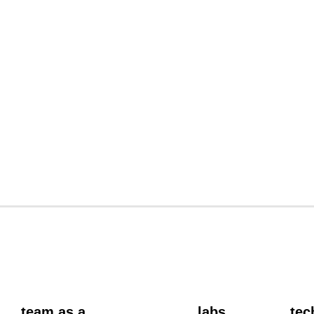
.
team as a
.
labs
.
tec