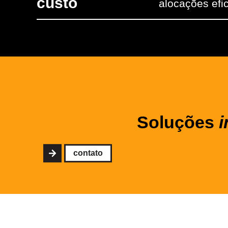
custo
alocações efi
Soluções
i
contato