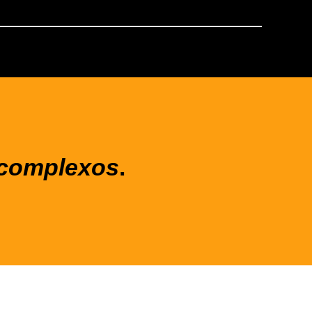
complexos
.