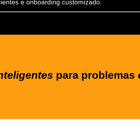
cientes e onboarding customizado.
nteligentes
para problemas