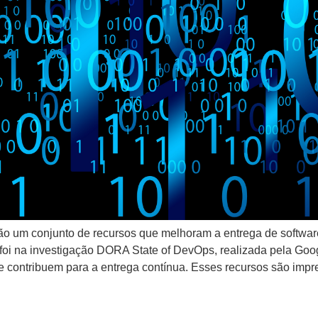
ão um conjunto de recursos que melhoram a entrega de softwar
foi na investigação DORA State of DevOps, realizada pela Goog
contribuem para a entrega contínua. Esses recursos são impre