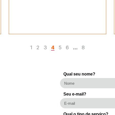
1
2
3
4
5
6
…
8
Qual seu nome?
Seu e-mail?
Qual o tipo de serviço?