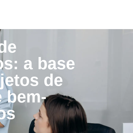
de
os: a base
jetos de
e bem-
os