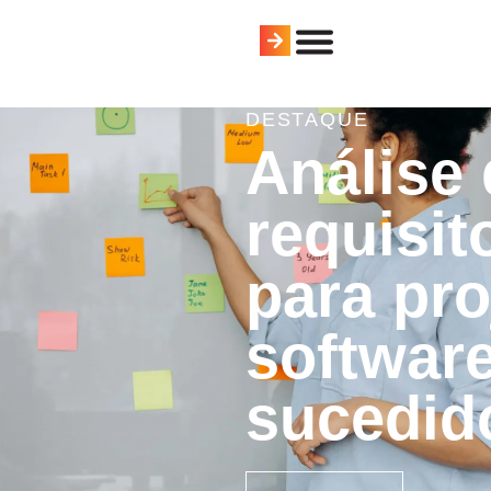
DESTAQUE
Análise 
requisit
para pro
softwar
sucedid