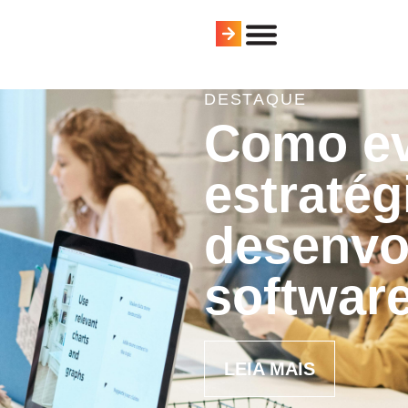
DESTAQUE
Como ev
estratég
desenvo
softwar
LEIA MAIS