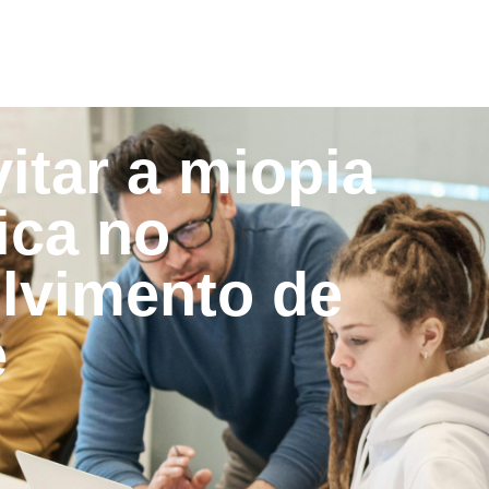
itar a miopia
ica no
lvimento de
e