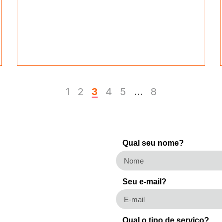
1
2
3
4
5
…
8
Qual seu nome?
Seu e-mail?
Qual o tipo de serviço?