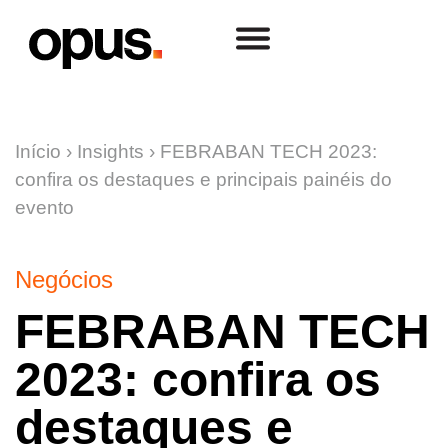
Início
›
Insights
›
FEBRABAN TECH 2023:
confira os destaques e principais painéis do
evento
Negócios
FEBRABAN TECH
2023: confira os
destaques e