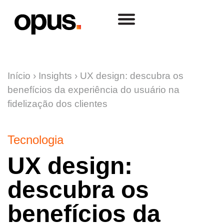
Início
›
Insights
›
UX design: descubra os
benefícios da experiência do usuário na
fidelização dos clientes
Tecnologia
UX design:
descubra os
benefícios da