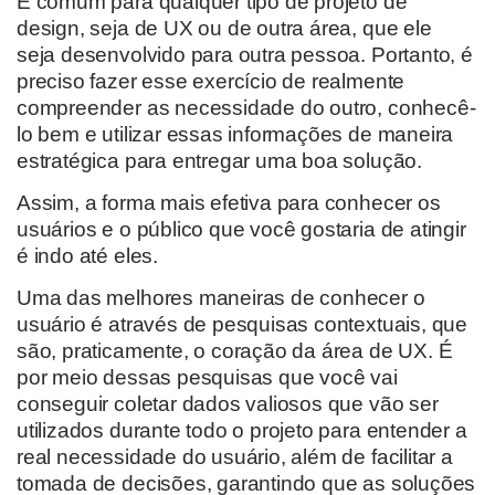
É
comum
para
qualquer tipo de projeto de
design, seja de UX ou de outra área,
que ele
seja
desenvolvido
para outra pessoa. Portanto,
é
preciso fazer esse exercício
de realmente
compreender as necessidade do outro
,
conhecê-
lo
bem e utilizar essas informações de maneira
estratégica
para entregar uma boa solução
.
Assim, a
forma mais efetiva para conhecer
os
usuários e o público
que você gostaria de atingir
é indo até eles.
Uma das melhores maneiras de conhecer o
usuário é
através
de pesquisas contextuais
, que
são, praticamente, o coração da área de UX. É
por meio dessas pesquisas que
você vai
conseguir coletar dados valiosos
que vão
ser
utilizados durante todo o projeto
para entender a
real necessidade do usuário, além de facilitar a
tomada de decisõe
s, garantindo que as soluções