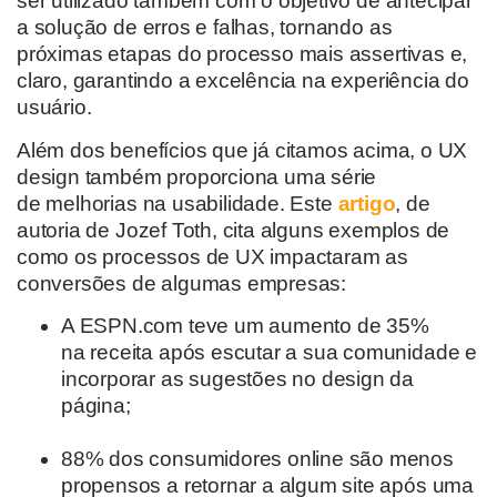
ser
utilizado
também com o objetivo de antecipar
a solução de erros e falhas
, tornando as
próximas etapas do processo mais assertivas e,
claro, garantindo
a excelência na experiência do
usuário.
Além
dos benefícios que já citamos acima, o UX
design
também proporciona uma série
de
melhorias na usabilidade.
Este
artigo
,
de
autoria de
Jozef
Toth
, cita alguns exemplos
de
como os processos de UX impactaram as
conversões de algumas empresas:
A ESPN.com teve um aumento de 35%
na receita após escutar a sua comunidade e
incorporar as sugestões no design da
página;
88% dos consumidores online são menos
propensos a retornar a algum site após uma