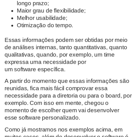
longo prazo;
Maior grau de flexibilidade;
Melhor usabilidade;
Otimização do tempo.
E
ssas informações podem ser obtid
a
s por meio
de análises internas, tanto quantitativas, quanto
qualitativas, quando, por exemplo, um time
expressa uma necessidade por
um
software
específic
a
.
A partir do momento
que essas informações
são
reunidas, fica mais fácil comprovar essa
necessidade para a
diretoria ou para o board, por
exemplo
. Com isso em mente,
chegou o
momento de escolher quem vai desenvolver
esse software personalizado.
Como já mostramos
nos
exemplo
s acima
,
em
muitos casos
,
além de desenvolver o software é