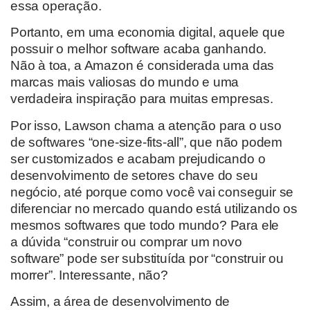
essa operação.
Portanto,
em uma economia digital, aquele que
possui
r
o melhor software acaba ganhando.
Não
à
toa, a Amazon
é considerada uma das
marcas mais valiosas do mundo
e
uma
verdadeira inspiração para muit
as empresas.
Por isso,
Lawson
chama a atenção
para o uso
de softwares “
one-size-fits-all
”, que não podem
ser customizados
e
acabam prejudicando
o
desenvolvimento de setores chave do seu
negócio
, até porque como você vai conseguir se
diferenciar no mercado quando está utilizando os
mesmos softwares que todo mundo?
Para ele
a
dúvida
“construir ou comprar
um novo
software
”
pode ser substituíd
a
por “construir ou
morrer”.
Interessante, não?
Assim, a
área de desenvolvimento de