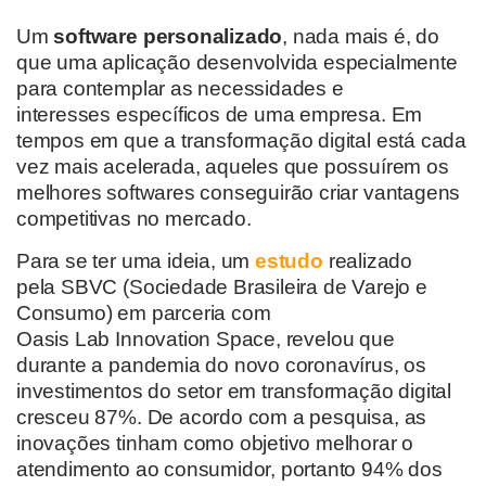
Um
software personalizado
, nada mais é
,
do
que
uma aplicação
desenvolvida especialmente
para contemplar a
s
necessidade
s
e
interesses
específicos de uma
empresa
.
Em
tempos em que a transformação digital
está cada
vez mais acelerada,
aqueles que possuírem os
melhores softwares conseguirão
criar vantagens
competitivas no mercado
.
Para se ter uma ideia,
um
estudo
realizado
pela
SBVC (Sociedade Brasileira de Varejo e
Consumo) em parceria com
Oasis
Lab
Innovation
Space
, revelou que
durante a pandemia
do novo cor
o
navírus
, os
investimentos do setor em transformação digital
cresceu 87%. De acordo com a pesquisa, as
inovações tinham como objetivo melhorar o
atendimento ao consumidor, portanto 94% dos