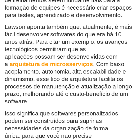
de treinamentos serem fundamentais para a
formação de equipes é necessário criar espaços
para
teste
s
, aprendizado e
desenvolviment
o
.
Lawson
aponta também que
,
atualmente
,
é mais
fácil desenvolver softwares do que era há 10
anos atrás.
Para citar um exemplo, os
avanços
tecnológicos
permitiram
que
as
aplicações
possam ser
desenvolvid
a
s com
a
arquitetura de microsserviços
. Com
baixo
acoplamento, autonomia
, alta
escalabilidade e
dinamismo, esse tipo de arquitetura
facilita
os
processos de manutenção e atualização a longo
prazo, melhorando até o custo-benefício de um
software.
Isso significa que
softwares personalizados
podem ser construídos para
suprir as
necessidades da organização de forma
única,
para que você não precise