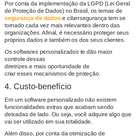
Por conta da implementação da LGPD
(Lei Geral
de Proteção de Dados)
no Brasil, os temas de
segurança de dados
e cibersegurança tem se
tornado cada vez mais relevante
s
dentro das
organizações. Afinal, é necessário proteger seus
próprios dados e também o
s
d
os
seus clientes.
Os
softwares personalizados
te dão maior
controle dessas
diretrizes
e
mais
oportunidade
de
criar
ess
e
s
mecanismos
de proteção.
4. Custo-benefício
Em u
m software personalizado
não existem
funcionalidades extras
que acabam sendo
deixadas de lado. Ou seja, v
ocê
adquire algo que
vai ser utilizado em sua totalidade.
Além disso, por conta da otimização de