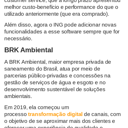
customer
service
, que a longo prazo apresentou
melhor
custo-benefício
e performance
do que o
utilizado anteriormente
(que era
comprado)
.
Além disso,
agora
o ING pode adicionar novas
funcionalidades a esse software sempre que for
necessário.
BRK Ambiental
A BRK Ambiental,
maior empresa privada de
saneamento do Brasil, atua por meio de
parcerias público-privadas e concessões na
gestão de serviços de água e esgoto e no
desenvolvimento sustentável de soluções
ambientais.
Em 2019,
ela
começou
um
processo
transformação digital
de canais
, com
o objetivo de se aproximar mais dos clientes e
oferecer uma experiência de qualidade e