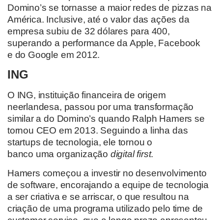
Domino’s se tornasse a maior redes de pizzas na
Am
érica. Inclusive, até o valor das ações da
empresa subiu de 32 dólares para 400,
superando a performance da Apple, Facebook
e
d
o Google em 2012.
ING
O ING, instituição financeira
de origem
neerlandesa
,
passou por uma transformação
similar
a
do Domino’s quando
Ralph
Hamers
se
tornou CEO em 2013
.
Seguindo a linha das
startups de tecnologia
, ele tornou o
banco
um
a
organização
digital
first
.
Hamers
começou a investir no desenvolvimento
de software, encorajando
a equipe
de tecnologia
a
ser criativ
a
e se arriscar, o que
resultou na
criação d
e uma programa
utilizado pelo time de