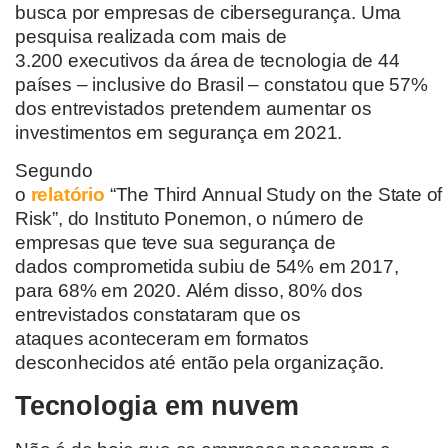
busca por empresas de cib
e
rsegurança
.
Uma
pesquisa realizada com mais de
3.200
executivos da área de tecnologia de 44
países – inclusive do Brasil – constatou que
57%
dos entrevistados pretendem
aumentar os
investimentos
em segurança em 2021.
Segundo
o
relatório
“
The
Third
Annual
Study
on
the
State
of
Risk
”, do Instituto
Ponemon
,
o número de
empresas que teve sua segurança de
dados
comprometida subiu de
54% em 2017,
para 68% em 2020.
Além disso, 80% dos
entrevistados constataram que os
ataques
acontecer
a
m
em formatos
desconhecidos até então pela organização.
T
ecnologia em nuvem