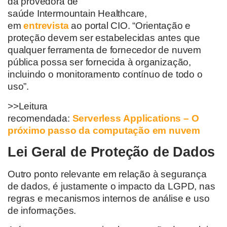
da provedora de
saúde
Intermountain
Healthcare
,
em
entrevista
ao portal CIO.
“Orientação e
proteção devem ser estabelecidas antes que
qualquer ferramenta de fornecedor de nuvem
pública possa ser fornecida à organização,
incluindo o monitoramento contínuo de todo o
uso”.
>>Leitura
recomendada:
Serverless
Applications
– O
próximo passo da computação em nuvem
L
ei
G
eral de
P
roteção de
D
ados
Outro ponto
relevante em relação
à
segurança
de dados
, é justamente o impacto
da
LGPD
,
nas
regras e mecanismos internos de análise e uso
de informações.